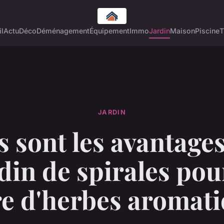
l
Actu
Déco
Déménagement
Équipement
Immo
Jardin
Maison
Piscine
T
JARDIN
 sont les avantage
din de spirales pou
re d'herbes aromati