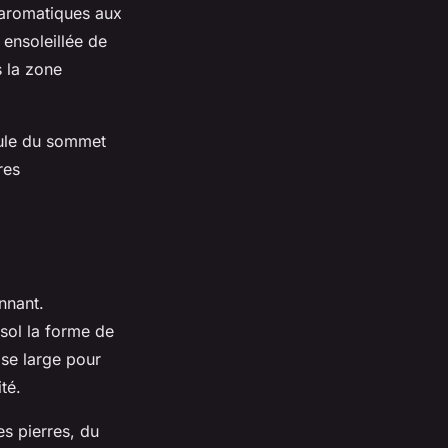
 aromatiques aux
 ensoleillée de
s la zone
oule du sommet
res
onnant.
sol la forme de
ase large pour
té.
es pierres, du