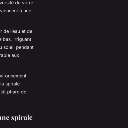
iversité de votre
nviennent à une
 de l’eau et de
e bas, irriguant
u soleil pendant
able aux
nvironnement.
la spirale
uit phare
de
une spirale