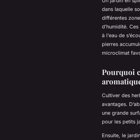
Un jardin en sp
dans laquelle s
différentes zon
d’humidité. Ces 
à l’
eau
de s’écou
pierres accumule
microclimat favo
Pourquoi ch
aromatique
Cultiver des he
avantages. D’abo
une grande surfa
pour les petits j
Ensuite, le jardi