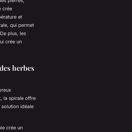
 des
pierres
,
e crée
érature et
rale, qui permet
De plus, les
qui crée un
 des herbes
breux
 la spirale offre
 solution idéale
ale crée un