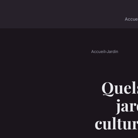
Accuei
Accueil
›
Jardin
Quels
jar
cultu