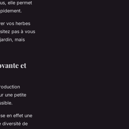
lus, elle permet
apidement.
iver vos herbes
sitez pas à vous
jardin, mais
vante et
production
r une petite
sible.
ise en effet une
e diversité de