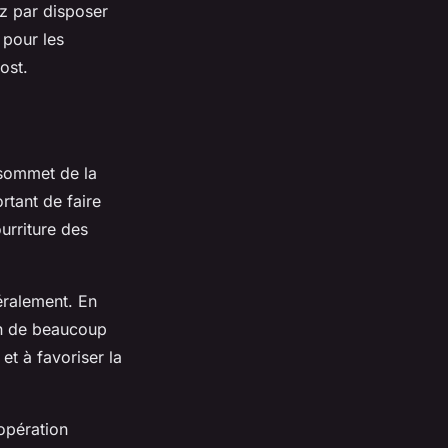
z par disposer
 pour les
ost.
u sommet de la
rtant de faire
ourriture des
éralement. En
in de beaucoup
et à favoriser la
 opération