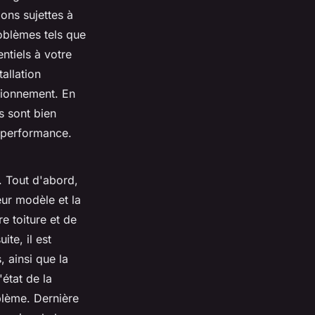
ons sujettes à
roblèmes tels que
ntiels à votre
allation
tionnement. En
s sont bien
r performance.
. Tout d'abord,
eur modèle et la
e toiture et de
te, il est
, ainsi que la
état de la
blème. Dernière