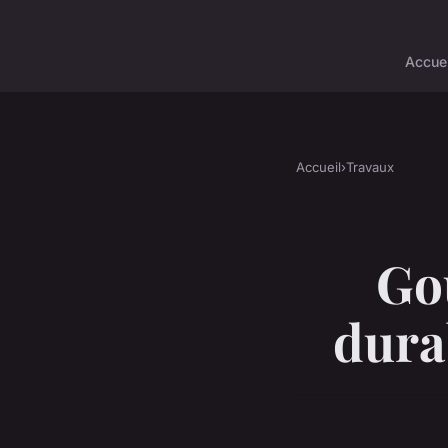
Accuei
Accueil
›
Travaux
Gou
dura