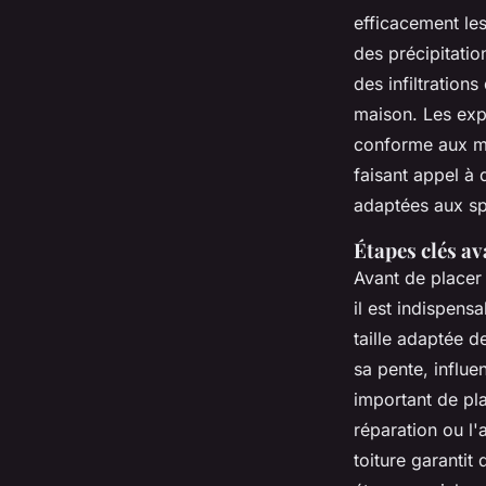
efficacement les
des précipitatio
des infiltratio
maison. Les exp
conforme aux me
faisant appel à 
adaptées aux spé
Étapes clés av
Avant de placer
il est indispens
taille adaptée d
sa pente, influe
important de plan
réparation ou l'
toiture garanti