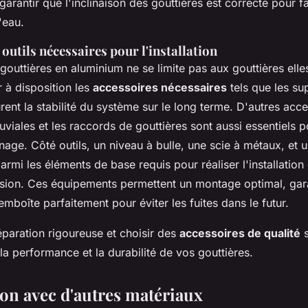
 garantir que l'inclinaison des gouttières est correcte pour f
'eau.
 outils nécessaires pour l'installation
e gouttières en aluminium ne se limite pas aux gouttières ell
r à disposition les
accessoires nécessaires
tels que les su
urent la stabilité du système sur le long terme. D'autres a
uviales et les raccords de gouttières sont aussi essentiels 
age. Côté outils, un niveau à bulle, une scie à métaux, et u
armi les éléments de base requis pour réaliser l'installation
cision. Ces équipements permettent un montage optimal, gar
mboîte parfaitement pour éviter les fuites dans le futur.
éparation rigoureuse et choisir des
accessoires de qualité
s
a performance et la durabilité de vos gouttières.
n avec d'autres matériaux