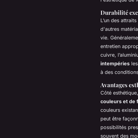
Durabilité ex
L’un des attrait
d'autres matéria
vie. Généralemen
entretien approp
cuivre, l’alumin
intempéries
les
à des condition
Avantages est
Côté esthétique
couleurs et de f
couleurs existan
peut être façon
possibilités pre
souvent des mod