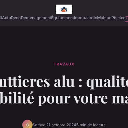
l
Actu
Déco
Déménagement
Équipement
Immo
Jardin
Maison
Piscine
T
TRAVAUX
ttieres alu : qualit
bilité pour votre m
Samuel
21 octobre 2024
6 min de lecture
S