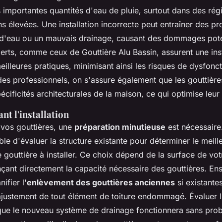
 importantes quantités d'eau de pluie, surtout dans des régi
ns élevées. Une installation incorrecte peut entraîner des p
ns d'eau ou un mauvais drainage, causant des dommages pote
erts, comme ceux de Gouttière Alu Bassin, assurent une inst
illeures pratiques, minimisant ainsi les risques de dysfonc
des professionnels, on s'assure également que les gouttière
cificités architecturales de la maison, ce qui optimise leu
ant l'installation
 vos gouttières, une
préparation minutieuse
est nécessaire
able d'évaluer la structure existante pour déterminer le meill
e gouttière à installer. Ce choix dépend de la surface de votr
nçant directement la capacité nécessaire des gouttières. Ensui
ifier l'
enlèvement des gouttières anciennes
si existantes
ajustement de tout élément de toiture endommagé. Évaluer l'
t que le nouveau système de drainage fonctionnera sans pro