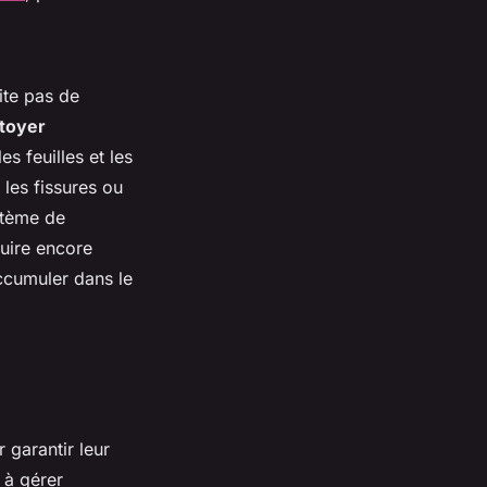
ite pas de
toyer
s feuilles et les
 les fissures ou
stème de
duire encore
ccumuler dans le
 garantir leur
e à gérer