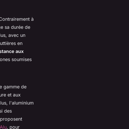
 Contrairement à
ge sa durée de
lus, avec un
uttières en
stance aux
zones soumises
rge gamme de
ure et aux
plus, l'aluminium
si des
s proposent
 Alu
, pour