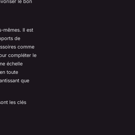
avoriser le bon
es-mêmes. Il est
pports de
ccessoires comme
pour compléter le
ne échelle
 en toute
antissant que
ont les clés