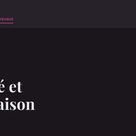
ravaux
é et
aison