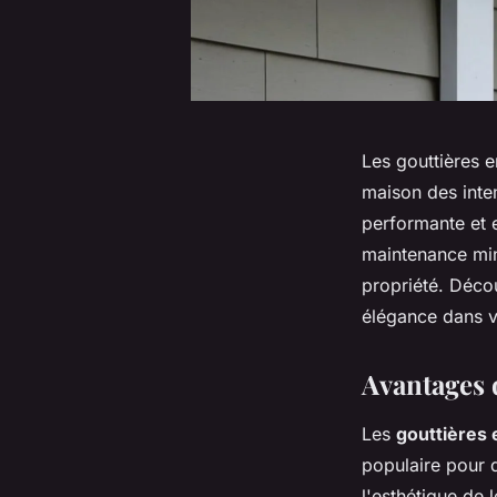
Les gouttières 
maison des intem
performante et e
maintenance min
propriété. Décou
élégance dans v
Avantages 
Les
gouttières
populaire pour d
l'esthétique de 