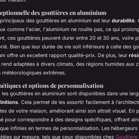
ceptionnelle des gouttières en aluminium
s principaux des gouttières en aluminium est leur
durabilité
.
ux comme l'acier, l'aluminium ne rouille pas, ce qui prolon
t, ces gouttières peuvent durer entre 20 et 30 ans, voire p
rié. Bien que leur durée de vie soit inférieure à celle des go
ium offre un excellent rapport qualité-prix. De plus, leur
rési
 rend adaptées à divers climats, des régions humides aux 
s météorologiques extrêmes.
hétiques et options de personnalisation
, les gouttières en aluminium sont disponibles dans une la
initions
. Cela permet de les assortir facilement à l’architect
tes de votre maison, améliorant ainsi son attrait visuel. En 
né pour correspondre à des designs spécifiques, offrant ain
sque infinies en termes de personnalisation. Les hébergeur
èles sur mesure, tels que ceux disponibles chez
Gouttiere